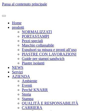
Passa al contenuto principale
Home
prodotti
NORMALIZZATI
PORTASTAMPI
Pezzi speciali
Maschio collassabile
Espulsori su misura e pronti all’uso
PIASTRE CON LAVORAZIONI
Guide per stampi sandwich
Piastre isolanti
NEWS
Servizi
AZIENDA
Ambiente
Eventi
Perché KNARR
Storia
Stampa
QUALITÀ E RESPONSABILITÀ
CARRIERA