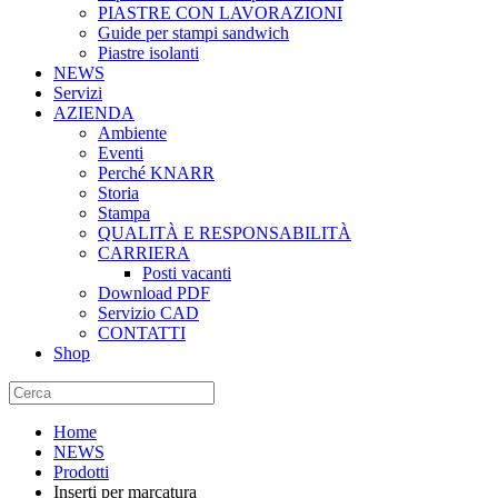
PIASTRE CON LAVORAZIONI
Guide per stampi sandwich
Piastre isolanti
NEWS
Servizi
AZIENDA
Ambiente
Eventi
Perché KNARR
Storia
Stampa
QUALITÀ E RESPONSABILITÀ
CARRIERA
Posti vacanti
Download PDF
Servizio CAD
CONTATTI
Shop
Home
NEWS
Prodotti
Inserti per marcatura