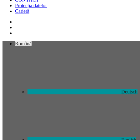
Protecția datelor
Carieră
Română
Deutsch
English