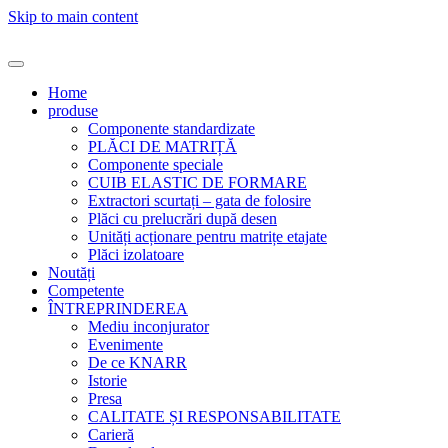
Skip to main content
Home
produse
Componente standardizate
PLĂCI DE MATRIȚĂ
Componente speciale
CUIB ELASTIC DE FORMARE
Extractori scurtați – gata de folosire
Plăci cu prelucrări după desen
Unități acționare pentru matrițe etajate
Plăci izolatoare
Noutăți
Competente
ÎNTREPRINDEREA
Mediu inconjurator
Evenimente
De ce KNARR
Istorie
Presa
CALITATE ȘI RESPONSABILITATE
Carieră