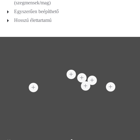
(szegmensek/mag)
Egyszerűen beépíthető
Hosszú élettartamú