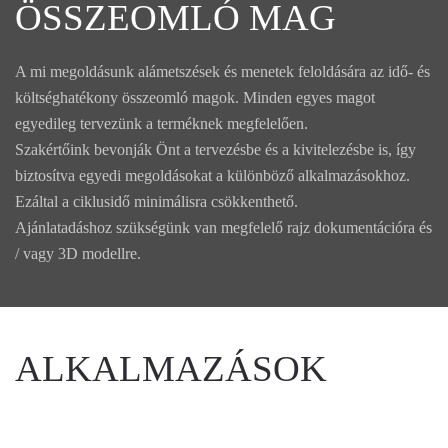
ÖSSZEOMLÓ MAG
A mi megoldásunk alámetszések és menetek feloldására az idő- és
költséghatékony összeomló magok. Minden egyes magot
egyedileg tervezünk a terméknek megfelelően.
Szakértőink bevonják Önt a tervezésbe és a kivitelezésbe is, így
biztosítva egyedi megoldásokat a különböző alkalmazásokhoz.
Ezáltal a ciklusidő minimálisra csökkenthető.
Ajánlatadáshoz szükségünk van megfelelő rajz dokumentációra és
/ vagy 3D modellre.
ALKALMAZÁSOK