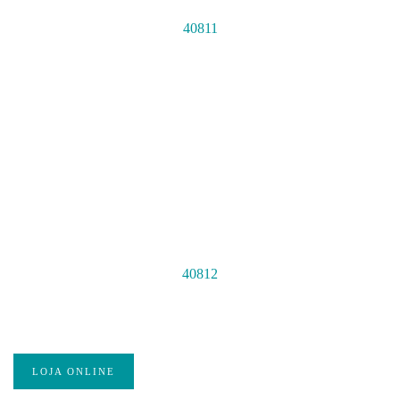
40811
40812
LOJA ONLINE