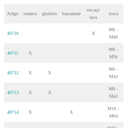
em aço
Artigo
rotativo
giratório
basculante
rosca
inox
M8 –
40710
X
M48
M8 –
40711
X
M56
M8 –
40712
X
X
M42
M8 –
40713
X
X
M42
M10 –
40714
X
X
M64