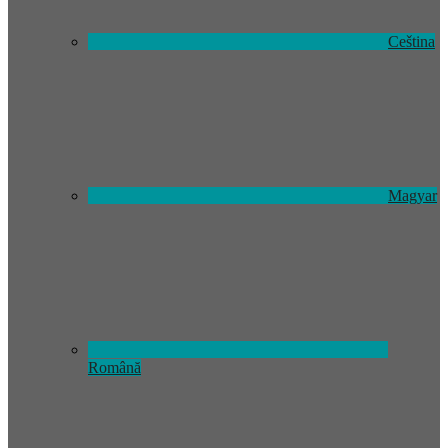
Ceština
Magyar
Română