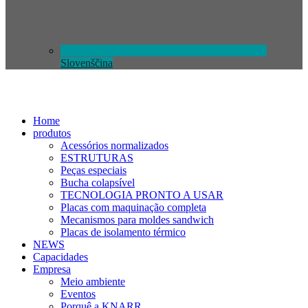
Slovenščina
Home
produtos
Acessórios normalizados
ESTRUTURAS
Peças especiais
Bucha colapsível
TECNOLOGIA PRONTO A USAR
Placas com maquinação completa
Mecanismos para moldes sandwich
Placas de isolamento térmico
NEWS
Capacidades
Empresa
Meio ambiente
Eventos
Porquê a KNARR