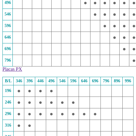
•
•
•
•
•
•
496
•
•
•
•
•
546
•
•
•
•
596
•
•
•
646
•
•
696
•
796
Placas PX
B/L
346
396
446
496
546
596
646
696
796
896
996
•
•
•
•
196
•
•
•
•
•
•
246
•
•
•
•
•
•
•
•
296
•
•
316