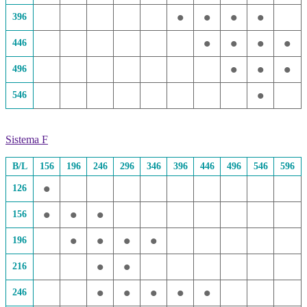
•
•
•
•
396
•
•
•
•
446
•
•
•
496
•
546
Sistema F
B/L
156
196
246
296
346
396
446
496
546
596
•
126
•
•
•
156
•
•
•
•
196
•
•
216
•
•
•
•
•
246