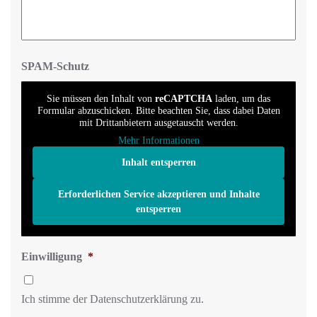
SPAM-Schutz
Sie müssen den Inhalt von
reCAPTCHA
laden, um das
Formular abzuschicken. Bitte beachten Sie, dass dabei Daten
mit Drittanbietern ausgetauscht werden.
Mehr Informationen
Inhalt entsperren
Erforderlichen Service akzeptieren und Inhalte
entsperren
Einwilligung
*
Ich stimme der Datenschutzerklärung zu.