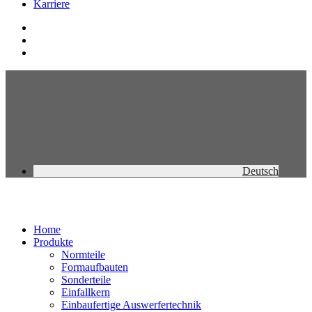
Karriere
Deutsch
Home
Produkte
Normteile
Formaufbauten
Sonderteile
Einfallkern
Einbaufertige Auswerfertechnik