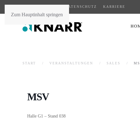
AGB
KONTAKT
DATENSCHUTZ
KARRIERE
Zum Hauptinhalt springen
HO
START
VERANSTALTUNGEN
SALES
MS
MSV
Halle G1 – Stand 038