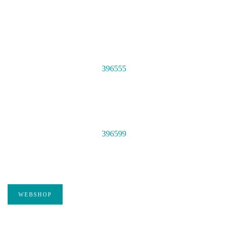
396555
396599
WEBSHOP