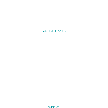
542051 Tipo 02
542131