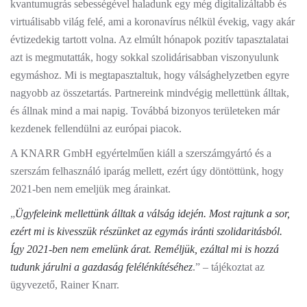
kvantumugrás sebességével haladunk egy még digitalizáltabb és
virtuálisabb világ felé, ami a koronavírus nélkül évekig, vagy akár
évtizedekig tartott volna. Az elmúlt hónapok pozitív tapasztalatai
azt is megmutatták, hogy sokkal szolidárisabban viszonyulunk
egymáshoz. Mi is megtapasztaltuk, hogy válsághelyzetben egyre
nagyobb az összetartás. Partnereink mindvégig mellettünk álltak,
és állnak mind a mai napig. Továbbá bizonyos területeken már
kezdenek fellendülni az európai piacok.
A KNARR GmbH egyértelműen kiáll a szerszámgyártó és a
szerszám felhasználó iparág mellett, ezért úgy döntöttünk, hogy
2021-ben nem emeljük meg árainkat.
„
Ügyfeleink mellettünk álltak a válság idején. Most rajtunk a sor,
ezért mi is kivesszük részünket az egymás iránti szolidaritásból.
Így 2021-ben nem emelünk árat. Reméljük, ezáltal mi is hozzá
tudunk járulni a gazdaság felélénkítéséhez
.” – tájékoztat az
ügyvezető, Rainer Knarr.