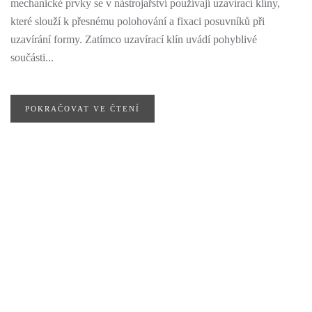
mechanické prvky se v nástrojařství používají uzavírací klíny,
které slouží k přesnému polohování a fixaci posuvníků při
uzavírání formy. Zatímco uzavírací klín uvádí pohyblivé
součásti...
POKRAČOVAT VE ČTENÍ