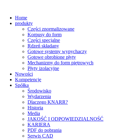
Home
produkty
Części znormalizowane
Korpusy do form
Części specjalne
Rdzeń składany
Gotowe systemy wypychaczy
Gotowe obrobione płyty
Mechanizmy do form piętrowych
Płyty izolacyjne
Nowości
Kompetencje
Spółka
Środowisko
Wydarzenia
Dlaczego KNARR?
Historia
Media
JAKOŚĆ I ODPOWIEDZIALNOŚĆ
KARIERA
PDF do pobrania
Serwis CAD