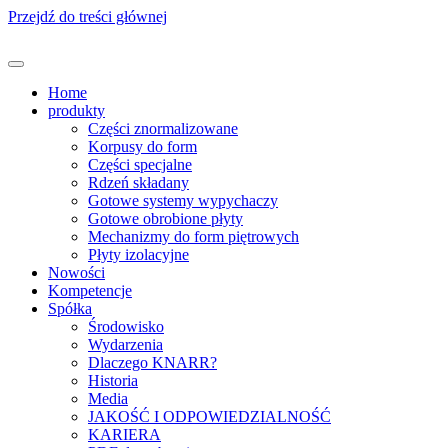
Przejdź do treści głównej
Home
produkty
Części znormalizowane
Korpusy do form
Części specjalne
Rdzeń składany
Gotowe systemy wypychaczy
Gotowe obrobione płyty
Mechanizmy do form piętrowych
Płyty izolacyjne
Nowości
Kompetencje
Spółka
Środowisko
Wydarzenia
Dlaczego KNARR?
Historia
Media
JAKOŚĆ I ODPOWIEDZIALNOŚĆ
KARIERA