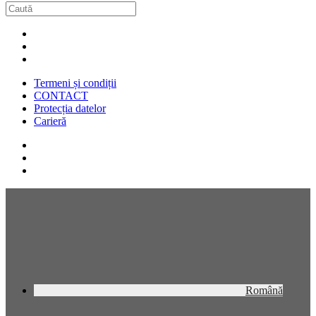
Termeni și condiții
CONTACT
Protecția datelor
Carieră
Română