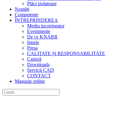
Plăci izolatoare
Noutăți
Competente
ÎNTREPRINDEREA
Mediu inconjurator
Evenimente
De ce KNARR
Istorie
Presa
CALITATE ȘI RESPONSABILITATE
Carieră
Downloads
Servicii CAD
CONTACT
Magazin online