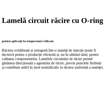
Lamelă circuit răcire cu O-ring
pentru aplicații la temperaturi ridicate
Răcirea echilibrată și omogenă într-o matriță de injecție poate fi
decisivă pentru o producție eficientă și, nu în ultimul rând, pentru
calitatea componentelor. Lamelele circuitului de răcire permit
ghidarea direcționată a agentului de răcire, previn punctele fierbinți
și contribuie astfel în mod semnificativ la răcirea uniformă a matriței.