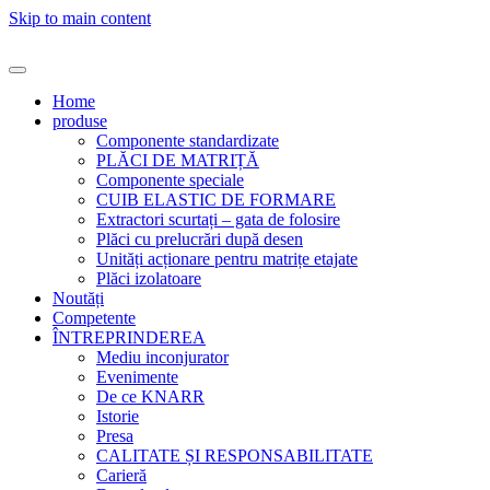
Skip to main content
Home
produse
Componente standardizate
PLĂCI DE MATRIȚĂ
Componente speciale
CUIB ELASTIC DE FORMARE
Extractori scurtați – gata de folosire
Plăci cu prelucrări după desen
Unități acționare pentru matrițe etajate
Plăci izolatoare
Noutăți
Competente
ÎNTREPRINDEREA
Mediu inconjurator
Evenimente
De ce KNARR
Istorie
Presa
CALITATE ȘI RESPONSABILITATE
Carieră