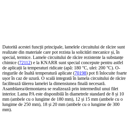
Datorită acestei funcții principale, lamelele circuitului de răcire sunt
realizate din materiale care pot rezista la solicitări mecanice și, în
special, termice. Lamele circuitului de răcire rezistente la substanțe
chimice (
72112
) e la KNARR sunt special concepute pentru astfel
de aplicații la temperaturi ridicate (apă: 180 °C, ulei: 200 °C). O-
ringurile de înaltă temperatură aplicate (
70198
) pot fi înlocuite foarte
ușor în caz de uzură. O scală integrată în lamela circuitului de răcire
facilitează tăierea lamelei la dimensiunea finală necesară.
Asamblarea/demontarea se realizează prin intermediul unui filet
interior. Lama PA este disponibilă în diametrele standard de 8 și 10
mm (ambele cu o lungime de 180 mm), 12 și 15 mm (ambele cu o
lungime de 250 mm), 18 și 20 mm (ambele cu o lungime de 300
mm).