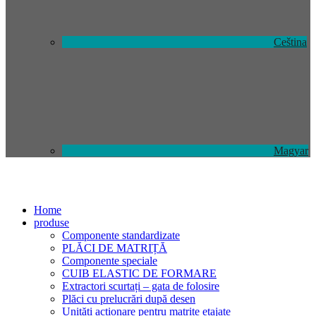
Ceština
Magyar
Home
produse
Componente standardizate
PLĂCI DE MATRIȚĂ
Componente speciale
CUIB ELASTIC DE FORMARE
Extractori scurtați – gata de folosire
Plăci cu prelucrări după desen
Unități acționare pentru matrițe etajate