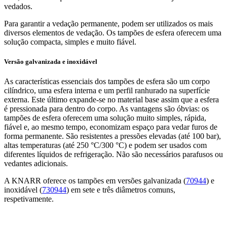
vedados.
Para garantir a vedação permanente, podem ser utilizados os mais
diversos elementos de vedação. Os tampões de esfera oferecem uma
solução compacta, simples e muito fiável.
Versão galvanizada e inoxidável
As características essenciais dos tampões de esfera são um corpo
cilíndrico, uma esfera interna e um perfil ranhurado na superfície
externa. Este último expande-se no material base assim que a esfera
é pressionada para dentro do corpo. As vantagens são óbvias: os
tampões de esfera oferecem uma solução muito simples, rápida,
fiável e, ao mesmo tempo, economizam espaço para vedar furos de
forma permanente. São resistentes a pressões elevadas (até 100 bar),
altas temperaturas (até 250 °C/300 °C) e podem ser usados com
diferentes líquidos de refrigeração. Não são necessários parafusos ou
vedantes adicionais.
A KNARR oferece os tampões em versões galvanizada (
70944
) e
inoxidável (
730944
) em sete e três diâmetros comuns,
respetivamente.