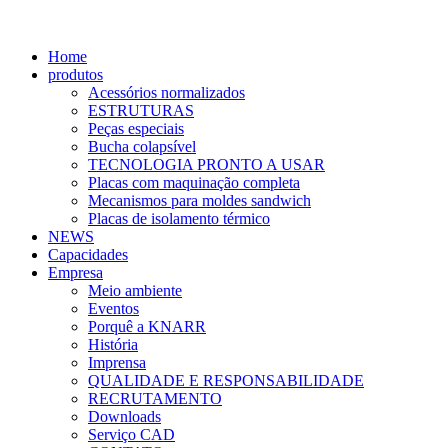
Home
produtos
Acessórios normalizados
ESTRUTURAS
Peças especiais
Bucha colapsível
TECNOLOGIA PRONTO A USAR
Placas com maquinação completa
Mecanismos para moldes sandwich
Placas de isolamento térmico
NEWS
Capacidades
Empresa
Meio ambiente
Eventos
Porquê a KNARR
História
Imprensa
QUALIDADE E RESPONSABILIDADE
RECRUTAMENTO
Downloads
Serviço CAD