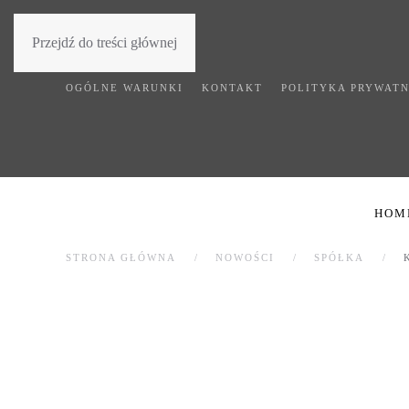
Przejdź do treści głównej
OGÓLNE WARUNKI
KONTAKT
POLITYKA PRYWATN
HOM
STRONA GŁÓWNA
NOWOŚCI
SPÓŁKA