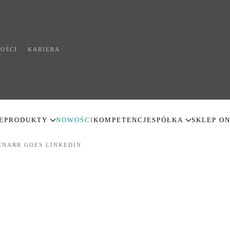
OŚCI
KARIERA
E
PRODUKTY
NOWOŚCI
KOMPETENCJE
SPÓŁKA
SKLEP O
KNARR GOES LINKEDIN