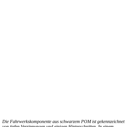
Die Fahrwerkskomponente aus schwarzem POM ist gekennzeichnet
von tiefen Verrippungen und einigen Hinterschnitten. In einem