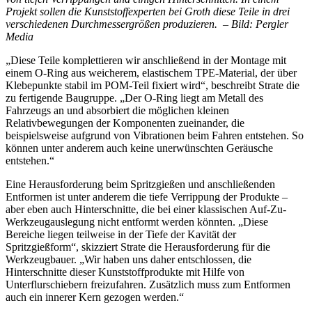
Projekt sollen die Kunststoffexperten bei Groth diese Teile in drei
verschiedenen Durchmessergrößen produzieren. – Bild: Pergler
Media
„Diese Teile komplettieren wir anschließend in der Montage mit
einem O-Ring aus weicherem, elastischem TPE-Material, der über
Klebepunkte stabil im POM-Teil fixiert wird“, beschreibt Strate die
zu fertigende Baugruppe. „Der O-Ring liegt am Metall des
Fahrzeugs an und absorbiert die möglichen kleinen
Relativbewegungen der Komponenten zueinander, die
beispielsweise aufgrund von Vibrationen beim Fahren entstehen. So
können unter anderem auch keine unerwünschten Geräusche
entstehen.“
Eine Herausforderung beim Spritzgießen und anschließenden
Entformen ist unter anderem die tiefe Verrippung der Produkte –
aber eben auch Hinterschnitte, die bei einer klassischen Auf-Zu-
Werkzeugauslegung nicht entformt werden könnten. „Diese
Bereiche liegen teilweise in der Tiefe der Kavität der
Spritzgießform“, skizziert Strate die Herausforderung für die
Werkzeugbauer. „Wir haben uns daher entschlossen, die
Hinterschnitte dieser Kunststoffprodukte mit Hilfe von
Unterflurschiebern freizufahren. Zusätzlich muss zum Entformen
auch ein innerer Kern gezogen werden.“