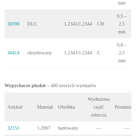
mm
0,5 –
36599
DLC
1.2343/1.2344
CH
2,5
mm
0,8 –
36414
oksydowany
1.2343/1.2344
C
2,5
mm
Wypychacze płaskie
– 400 nowych wymiarów
Wydłużona
Artykuł
Materiał
Obróbka
część
Promienia
robocza
32151
1.2067
hartowany
—
—