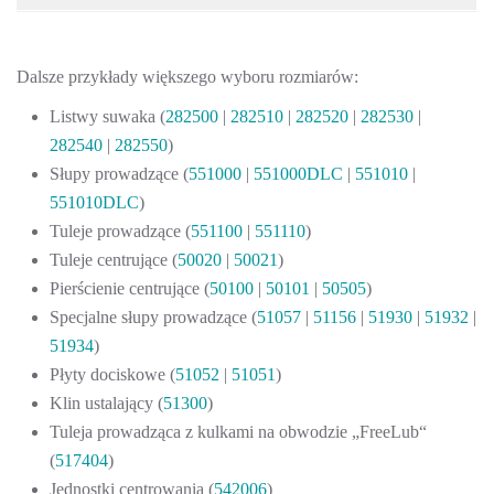
Dalsze przykłady większego wyboru rozmiarów:
Listwy suwaka (
282500
|
282510
|
282520
|
282530
|
282540
|
282550
)
Słupy prowadzące (
551000
|
551000DLC
|
551010
|
551010DLC
)
Tuleje prowadzące (
551100
|
551110
)
Tuleje centrujące (
50020
|
50021
)
Pierścienie centrujące (
50100
|
50101
|
50505
)
Specjalne słupy prowadzące (
51057
|
51156
|
51930
|
51932
|
51934
)
Płyty dociskowe (
51052
|
51051
)
Klin ustalający (
51300
)
Tuleja prowadząca z kulkami na obwodzie „FreeLub“
(
517404
)
Jednostki centrowania (
542006
)