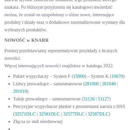
szukasz. Po bliższym przyjrzeniu się katalogowi stwierdzić
można, że został on uzupełniony o różne nowe, interesujące
produkty i działy oraz o dodatkowe znormalizowane wymiary dla
wybranych produktów.
NOWOŚĆ w KNARR
Poniżej przedstawiamy reprezentatywne przykłady z licznych
nowości.
Więcej interesujących nowości znajdziesz w katalogu 2022.
Pakiet wypychaczy – System F (
15900
) – System K (
10670
)
Listwy prowadzące – samosmarowne (
281000
|
281040
|
281010
)
Tuleje prowadzące – samosmarowne (
51126
|
51127
)
Precyzyjne wypychacze płaskie z promieniami naroża z HSS
(
32571DLC
|
32581DLC
|
32577DLC
|
32587DLC
)
Złącza ze stali nierdzewnej
…