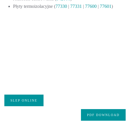
Płyty termoizolacyjne (
77330
|
77331
|
77600
|
77601
)
SLEP ONLINE
PDF DOWNLOAD