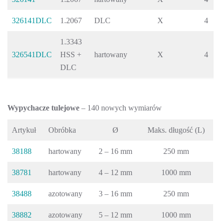
326141DLC
1.2067
DLC
X
4
1.3343
326541DLC
HSS +
hartowany
X
4
DLC
Wypychacze tulejowe
– 140 nowych wymiarów
Artykuł
Obróbka
Ø
Maks. długość (L)
38188
hartowany
2 – 16 mm
250 mm
38781
hartowany
4 – 12 mm
1000 mm
38488
azotowany
3 – 16 mm
250 mm
38882
azotowany
5 – 12 mm
1000 mm