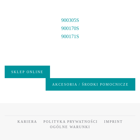
900305S
900170S
900171S
SKLEP ONLINE
AKCESORIA / ŚRODKI POMOCNICZE
KARIERA
POLITYKA PRYWATNOŚCI
IMPRINT
OGÓLNE WARUNKI